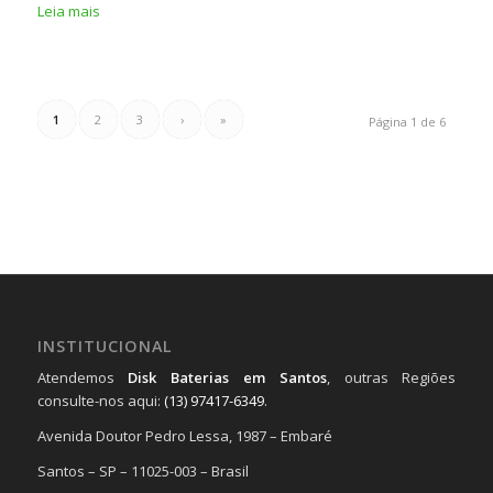
Leia mais
1
2
3
›
»
Página 1 de 6
INSTITUCIONAL
Atendemos
Disk Baterias em Santos
, outras Regiões
consulte-nos aqui:
(13) 97417-6349
.
Avenida Doutor Pedro Lessa, 1987 – Embaré
Santos – SP – 11025-003 – Brasil