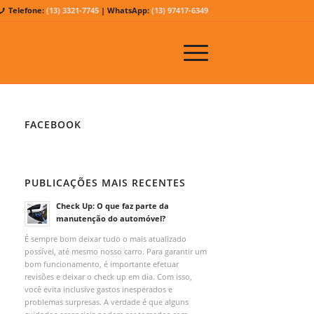
Telefone:
(13) 3321-7745
| WhatsApp:
(13) 97417-6349
FACEBOOK
PUBLICAÇÕES MAIS RECENTES
Check Up: O que faz parte da
manutenção do automóvel?
É sempre bom deixar tudo o mais atualizado
possível, até mesmo nosso carro. Para garantir um
bom funcionamento, é importante efetuar
revisões e deixar o check up em dia. Com isso,
você evita inclusive gastos inesperados e
problemas surpresas. A verdade é que alguns