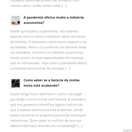
cuidados essenciais podem ser tomados com
nossos carros, então vamos listar […]
A pandemia afetou muito a indústria
automotiva?
Desde que acabou a pandemia, nós estamos
lidando com os efeitos colaterais desse momento
da história. O lockdown, entre outros aspectos da
atualidade, afetou os comércios em diversas áreas
da sociedade, inclusive na indústria automotiva.
Sendo assim, as lojas especializadas em baterias
tem se reinventado. Veja como a pandemia afetou
a indústria automotiva: Na situação […]
Como saber se a bateria da minha
moto está acabando?
Quem dirige moto sabe bem o sufoco de pegar
pra dirigir e se encontrar sem bateria. A verdade é
que nós podemos identificar alguns indícios de
que a bateria automotiva está acabando, sendo
assim é possível se preparar para evitar quaisquer
transtornos. Quer saber os indícios de que sua
bateria está fraca, levando em consideração […]