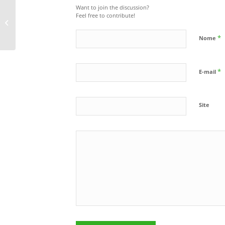
Want to join the discussion?
Feel free to contribute!
4 itens de segurança
essenciais em carros
*
Nome
*
E-mail
Site