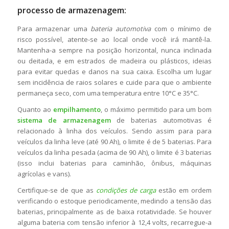
processo de armazenagem:
Para armazenar uma
bateria automotiva
com o mínimo de
risco possível, atente-se ao local onde você irá mantê-la.
Mantenha-a sempre na posição horizontal, nunca inclinada
ou deitada, e em estrados de madeira ou plásticos, ideias
para evitar quedas e danos na sua caixa. Escolha um lugar
sem incidência de raios solares e cuide para que o ambiente
permaneça seco, com uma temperatura entre 10°C e 35°C.
Quanto ao
empilhamento
, o máximo permitido para um bom
sistema de armazenagem
de baterias automotivas é
relacionado à linha dos veículos. Sendo assim para para
veículos da linha leve (até 90 Ah), o limite é de 5 baterias. Para
veículos da linha pesada (acima de 90 Ah), o limite é 3 baterias
(isso inclui baterias para caminhão, ônibus, máquinas
agrícolas e vans).
Certifique-se de que as
condições de carga
estão em ordem
verificando o estoque periodicamente, medindo a tensão das
baterias, principalmente as de baixa rotatividade. Se houver
alguma bateria com tensão inferior à 12,4 volts, recarregue-a