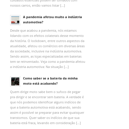
cuidados essenciais podem ser tomados com
nossos carros, então vamos listar […]
A pandemia afetou muito a indústria
automotiva?
Desde que acabou a pandemia, nós estamos
lidando com os efeitos colaterais desse momento
da história. O lockdown, entre outros aspectos da
atualidade, afetou os comércios em diversas áreas
da sociedade, inclusive na indústria automotiva.
Sendo assim, as lojas especializadas em baterias
tem se reinventado. Veja como a pandemia afetou
a indústria automotiva: Na situação […]
Como saber se a bateria da minha
moto está acabando?
Quem dirige moto sabe bem o sufoco de pegar
pra dirigir e se encontrar sem bateria. A verdade é
que nós podemos identificar alguns indícios de
que a bateria automotiva está acabando, sendo
assim é possível se preparar para evitar quaisquer
transtornos. Quer saber os indícios de que sua
bateria está fraca, levando em consideração […]