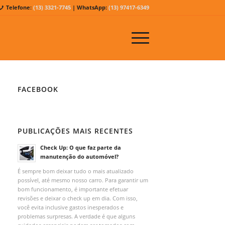
Telefone:
(13) 3321-7745
| WhatsApp:
(13) 97417-6349
FACEBOOK
PUBLICAÇÕES MAIS RECENTES
Check Up: O que faz parte da
manutenção do automóvel?
É sempre bom deixar tudo o mais atualizado
possível, até mesmo nosso carro. Para garantir um
bom funcionamento, é importante efetuar
revisões e deixar o check up em dia. Com isso,
você evita inclusive gastos inesperados e
problemas surpresas. A verdade é que alguns