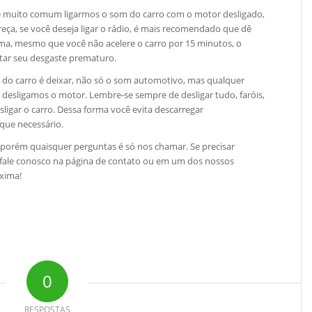
a é muito comum ligarmos o som do carro com o motor desligado,
reça, se você deseja ligar o rádio, é mais recomendado que dê
orma, mesmo que você não acelere o carro por 15 minutos, o
itar seu desgaste prematuro.
do carro é deixar, não só o som automotivo, mas qualquer
desligamos o motor. Lembre-se sempre de desligar tudo, faróis,
esligar o carro. Dessa forma você evita descarregar
que necessário.
 porém quaisquer perguntas é só nos chamar. Se precisar
 fale conosco na página de contato ou em um dos nossos
óxima!
0
RESPOSTAS