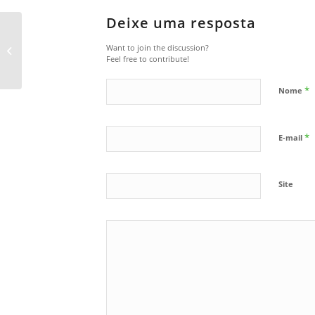
Deixe uma resposta
O que pode ser o
Want to join the discussion?
vazamento de óleo?
Feel free to contribute!
*
Nome
*
E-mail
Site