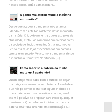
cuidados essenciais podem ser tomados com
nossos carros, então vamos listar […]
A pandemia afetou muito a indústria
automotiva?
Desde que acabou a pandemia, nós estamos
lidando com os efeitos colaterais desse momento
da história. O lockdown, entre outros aspectos da
atualidade, afetou os comércios em diversas áreas
da sociedade, inclusive na indústria automotiva.
Sendo assim, as lojas especializadas em baterias
tem se reinventado. Veja como a pandemia afetou
a indústria automotiva: Na situação […]
Como saber se a bateria da minha
moto está acabando?
Quem dirige moto sabe bem o sufoco de pegar
pra dirigir e se encontrar sem bateria. A verdade é
que nós podemos identificar alguns indícios de
que a bateria automotiva está acabando, sendo
assim é possível se preparar para evitar quaisquer
transtornos. Quer saber os indícios de que sua
bateria está fraca, levando em consideração […]