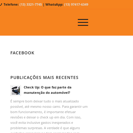
Telefone:
(13) 3321-7745
| WhatsApp:
(13) 97417-6349
FACEBOOK
PUBLICAÇÕES MAIS RECENTES
Check Up: O que faz parte da
manutenção do automóvel?
É sempre bom deixar tudo o mais atualizado
possível, até mesmo nosso carro. Para garantir um
bom funcionamento, é importante efetuar
revisões e deixar o check up em dia. Com isso,
você evita inclusive gastos inesperados e
problemas surpresas. A verdade é que alguns