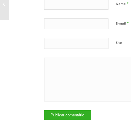
*
de uma bateria
Nome
automotiva nova?
*
E-mail
Site